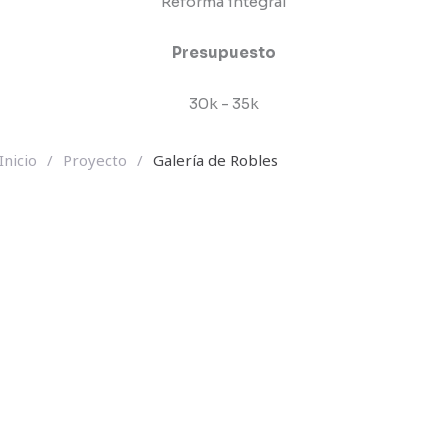
Reforma integral
Presupuesto
30k - 35k
Inicio
/
Proyecto
/
Galería de Robles