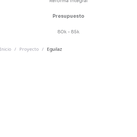
Reforma integral
Presupuesto
80k - 85k
Inicio
/
Proyecto
/
Eguilaz